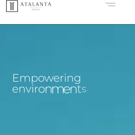
Empowering
e
n
v
i
r
o
n
m
e
n
t
s
.